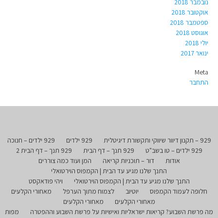
נובמבר 2018
אוקטובר 2018
ספטמבר 2018
אוגוסט 2018
יולי 2018
ינואר 2017
Meta
התחבר
929 – תקנון דיוור שיווקי ותקשורת דיגיטלית
929 ילדים
929 ילדים – חנוכה
929 ילדים – טו בשב"ט
929 תנך – דף הבית
929 תנך – דף הבית 2
אודות
דור – תוכניות קריאה
המן ועוד כמה צוררים
התנך שלנו מגיע עד הבית | הקמפוס הוירטואלי
התנך שלנו מגיע עד הבית | הקמפוס הוירטואלי
ויהי פודאקסט
חלופה לעמוד הקמפוס
יוטיוב
לצמוח מתוך הערפל
מאחורי הקלעים
מאחורי הקלעים
מאחורי הקלעים
מה פרשת השבוע? קריאות ישראליות ואישיות על פרשת השבוע וההפטרה
מפות