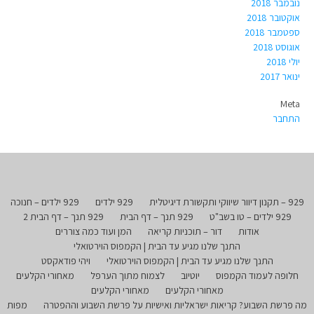
נובמבר 2018
אוקטובר 2018
ספטמבר 2018
אוגוסט 2018
יולי 2018
ינואר 2017
Meta
התחבר
929 – תקנון דיוור שיווקי ותקשורת דיגיטלית
929 ילדים
929 ילדים – חנוכה
929 ילדים – טו בשב"ט
929 תנך – דף הבית
929 תנך – דף הבית 2
אודות
דור – תוכניות קריאה
המן ועוד כמה צוררים
התנך שלנו מגיע עד הבית | הקמפוס הוירטואלי
התנך שלנו מגיע עד הבית | הקמפוס הוירטואלי
ויהי פודאקסט
חלופה לעמוד הקמפוס
יוטיוב
לצמוח מתוך הערפל
מאחורי הקלעים
מאחורי הקלעים
מאחורי הקלעים
מה פרשת השבוע? קריאות ישראליות ואישיות על פרשת השבוע וההפטרה
מפות