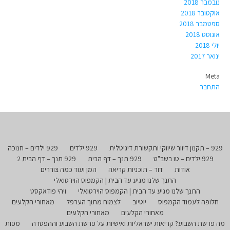
נובמבר 2018
אוקטובר 2018
ספטמבר 2018
אוגוסט 2018
יולי 2018
ינואר 2017
Meta
התחבר
929 – תקנון דיוור שיווקי ותקשורת דיגיטלית
929 ילדים
929 ילדים – חנוכה
929 ילדים – טו בשב"ט
929 תנך – דף הבית
929 תנך – דף הבית 2
אודות
דור – תוכניות קריאה
המן ועוד כמה צוררים
התנך שלנו מגיע עד הבית | הקמפוס הוירטואלי
התנך שלנו מגיע עד הבית | הקמפוס הוירטואלי
ויהי פודאקסט
חלופה לעמוד הקמפוס
יוטיוב
לצמוח מתוך הערפל
מאחורי הקלעים
מאחורי הקלעים
מאחורי הקלעים
מה פרשת השבוע? קריאות ישראליות ואישיות על פרשת השבוע וההפטרה
מפות