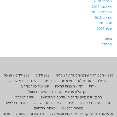
נובמבר 2018
אוקטובר 2018
ספטמבר 2018
אוגוסט 2018
יולי 2018
ינואר 2017
Meta
התחבר
929 – תקנון דיוור שיווקי ותקשורת דיגיטלית
929 ילדים
929 ילדים – חנוכה
929 ילדים – טו בשב"ט
929 תנך – דף הבית
929 תנך – דף הבית 2
אודות
דור – תוכניות קריאה
המן ועוד כמה צוררים
התנך שלנו מגיע עד הבית | הקמפוס הוירטואלי
התנך שלנו מגיע עד הבית | הקמפוס הוירטואלי
ויהי פודאקסט
חלופה לעמוד הקמפוס
יוטיוב
לצמוח מתוך הערפל
מאחורי הקלעים
מאחורי הקלעים
מאחורי הקלעים
מה פרשת השבוע? קריאות ישראליות ואישיות על פרשת השבוע וההפטרה
מפות