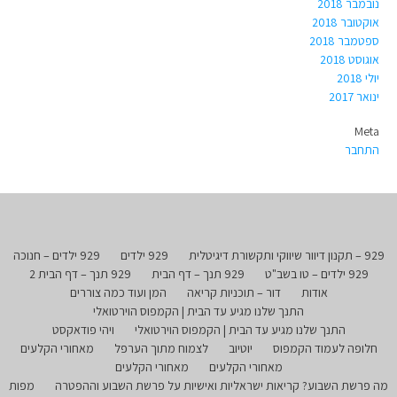
נובמבר 2018
אוקטובר 2018
ספטמבר 2018
אוגוסט 2018
יולי 2018
ינואר 2017
Meta
התחבר
929 – תקנון דיוור שיווקי ותקשורת דיגיטלית
929 ילדים
929 ילדים – חנוכה
929 ילדים – טו בשב"ט
929 תנך – דף הבית
929 תנך – דף הבית 2
אודות
דור – תוכניות קריאה
המן ועוד כמה צוררים
התנך שלנו מגיע עד הבית | הקמפוס הוירטואלי
התנך שלנו מגיע עד הבית | הקמפוס הוירטואלי
ויהי פודאקסט
חלופה לעמוד הקמפוס
יוטיוב
לצמוח מתוך הערפל
מאחורי הקלעים
מאחורי הקלעים
מאחורי הקלעים
מה פרשת השבוע? קריאות ישראליות ואישיות על פרשת השבוע וההפטרה
מפות