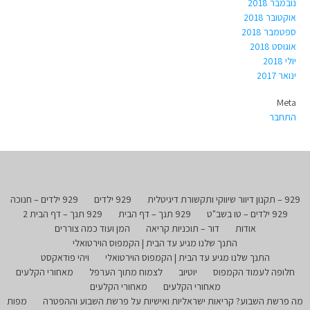
נובמבר 2018
אוקטובר 2018
ספטמבר 2018
אוגוסט 2018
יולי 2018
ינואר 2017
Meta
התחבר
929 – תקנון דיוור שיווקי ותקשורת דיגיטלית
929 ילדים
929 ילדים – חנוכה
929 ילדים – טו בשב"ט
929 תנך – דף הבית
929 תנך – דף הבית 2
אודות
דור – תוכניות קריאה
המן ועוד כמה צוררים
התנך שלנו מגיע עד הבית | הקמפוס הוירטואלי
התנך שלנו מגיע עד הבית | הקמפוס הוירטואלי
ויהי פודאקסט
חלופה לעמוד הקמפוס
יוטיוב
לצמוח מתוך הערפל
מאחורי הקלעים
מאחורי הקלעים
מאחורי הקלעים
מה פרשת השבוע? קריאות ישראליות ואישיות על פרשת השבוע וההפטרה
מפות