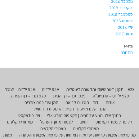
נובמבר 2018
אוקטובר 2018
ספטמבר 2018
אוגוסט 2018
יולי 2018
ינואר 2017
Meta
התחבר
929 – תקנון דיוור שיווקי ותקשורת דיגיטלית
929 ילדים
929 ילדים – חנוכה
929 ילדים – טו בשב"ט
929 תנך – דף הבית
929 תנך – דף הבית 2
אודות
דור – תוכניות קריאה
המן ועוד כמה צוררים
התנך שלנו מגיע עד הבית | הקמפוס הוירטואלי
התנך שלנו מגיע עד הבית | הקמפוס הוירטואלי
ויהי פודאקסט
חלופה לעמוד הקמפוס
יוטיוב
לצמוח מתוך הערפל
מאחורי הקלעים
מאחורי הקלעים
מאחורי הקלעים
מה פרשת השבוע? קריאות ישראליות ואישיות על פרשת השבוע וההפטרה
מפות