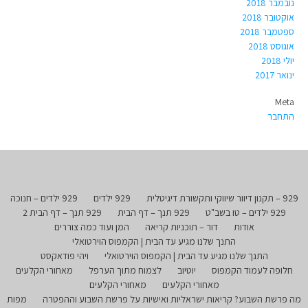
נובמבר 2018
אוקטובר 2018
ספטמבר 2018
אוגוסט 2018
יולי 2018
ינואר 2017
Meta
התחבר
929 – תקנון דיוור שיווקי ותקשורת דיגיטלית
929 ילדים
929 ילדים – חנוכה
929 ילדים – טו בשב"ט
929 תנך – דף הבית
929 תנך – דף הבית 2
אודות
דור – תוכניות קריאה
המן ועוד כמה צוררים
התנך שלנו מגיע עד הבית | הקמפוס הוירטואלי
התנך שלנו מגיע עד הבית | הקמפוס הוירטואלי
ויהי פודאקסט
חלופה לעמוד הקמפוס
יוטיוב
לצמוח מתוך הערפל
מאחורי הקלעים
מאחורי הקלעים
מאחורי הקלעים
מה פרשת השבוע? קריאות ישראליות ואישיות על פרשת השבוע וההפטרה
מפות