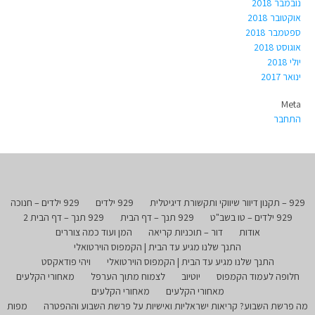
נובמבר 2018
אוקטובר 2018
ספטמבר 2018
אוגוסט 2018
יולי 2018
ינואר 2017
Meta
התחבר
929 – תקנון דיוור שיווקי ותקשורת דיגיטלית
929 ילדים
929 ילדים – חנוכה
929 ילדים – טו בשב"ט
929 תנך – דף הבית
929 תנך – דף הבית 2
אודות
דור – תוכניות קריאה
המן ועוד כמה צוררים
התנך שלנו מגיע עד הבית | הקמפוס הוירטואלי
התנך שלנו מגיע עד הבית | הקמפוס הוירטואלי
ויהי פודאקסט
חלופה לעמוד הקמפוס
יוטיוב
לצמוח מתוך הערפל
מאחורי הקלעים
מאחורי הקלעים
מאחורי הקלעים
מה פרשת השבוע? קריאות ישראליות ואישיות על פרשת השבוע וההפטרה
מפות