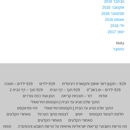
נובמבר 2018
אוקטובר 2018
ספטמבר 2018
אוגוסט 2018
יולי 2018
ינואר 2017
Meta
התחבר
929 – תקנון דיוור שיווקי ותקשורת דיגיטלית
929 ילדים
929 ילדים – חנוכה
929 ילדים – טו בשב"ט
929 תנך – דף הבית
929 תנך – דף הבית 2
אודות
דור – תוכניות קריאה
המן ועוד כמה צוררים
התנך שלנו מגיע עד הבית | הקמפוס הוירטואלי
התנך שלנו מגיע עד הבית | הקמפוס הוירטואלי
ויהי פודאקסט
חלופה לעמוד הקמפוס
יוטיוב
לצמוח מתוך הערפל
מאחורי הקלעים
מאחורי הקלעים
מאחורי הקלעים
מה פרשת השבוע? קריאות ישראליות ואישיות על פרשת השבוע וההפטרה
מפות