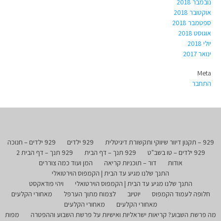
נובמבר 2018
אוקטובר 2018
ספטמבר 2018
אוגוסט 2018
יולי 2018
ינואר 2017
Meta
התחבר
929 – תקנון דיוור שיווקי ותקשורת דיגיטלית
929 ילדים
929 ילדים – חנוכה
929 ילדים – טו בשב"ט
929 תנך – דף הבית
929 תנך – דף הבית 2
אודות
דור – תוכניות קריאה
המן ועוד כמה צוררים
התנך שלנו מגיע עד הבית | הקמפוס הוירטואלי
התנך שלנו מגיע עד הבית | הקמפוס הוירטואלי
ויהי פודאקסט
חלופה לעמוד הקמפוס
יוטיוב
לצמוח מתוך הערפל
מאחורי הקלעים
מאחורי הקלעים
מאחורי הקלעים
מה פרשת השבוע? קריאות ישראליות ואישיות על פרשת השבוע וההפטרה
מפות