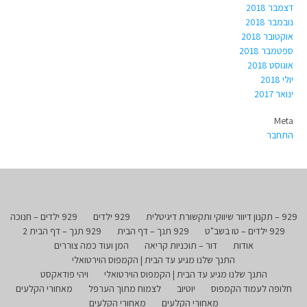
דצמבר 2018
נובמבר 2018
אוקטובר 2018
ספטמבר 2018
אוגוסט 2018
יולי 2018
ינואר 2017
Meta
התחבר
929 – תקנון דיוור שיווקי ותקשורת דיגיטלית
929 ילדים
929 ילדים – חנוכה
929 ילדים – טו בשב"ט
929 תנך – דף הבית
929 תנך – דף הבית 2
אודות
דור – תוכניות קריאה
המן ועוד כמה צוררים
התנך שלנו מגיע עד הבית | הקמפוס הוירטואלי
התנך שלנו מגיע עד הבית | הקמפוס הוירטואלי
ויהי פודאקסט
חלופה לעמוד הקמפוס
יוטיוב
לצמוח מתוך הערפל
מאחורי הקלעים
מאחורי הקלעים
מאחורי הקלעים