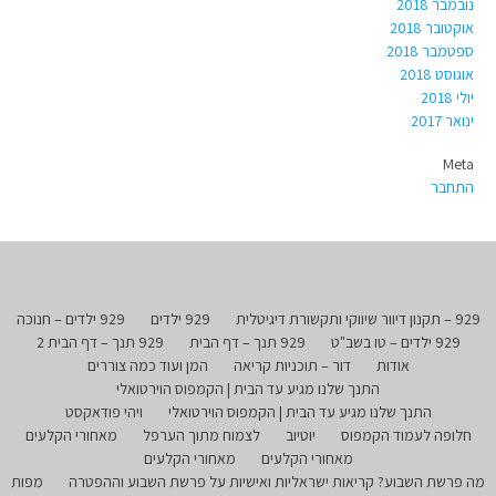
נובמבר 2018
אוקטובר 2018
ספטמבר 2018
אוגוסט 2018
יולי 2018
ינואר 2017
Meta
התחבר
929 – תקנון דיוור שיווקי ותקשורת דיגיטלית
929 ילדים
929 ילדים – חנוכה
929 ילדים – טו בשב"ט
929 תנך – דף הבית
929 תנך – דף הבית 2
אודות
דור – תוכניות קריאה
המן ועוד כמה צוררים
התנך שלנו מגיע עד הבית | הקמפוס הוירטואלי
התנך שלנו מגיע עד הבית | הקמפוס הוירטואלי
ויהי פודאקסט
חלופה לעמוד הקמפוס
יוטיוב
לצמוח מתוך הערפל
מאחורי הקלעים
מאחורי הקלעים
מאחורי הקלעים
מה פרשת השבוע? קריאות ישראליות ואישיות על פרשת השבוע וההפטרה
מפות