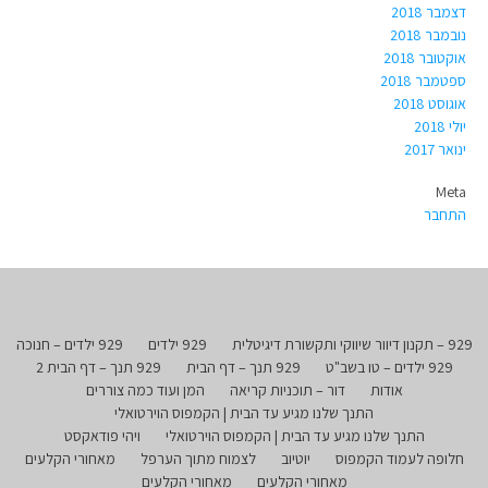
דצמבר 2018
נובמבר 2018
אוקטובר 2018
ספטמבר 2018
אוגוסט 2018
יולי 2018
ינואר 2017
Meta
התחבר
929 – תקנון דיוור שיווקי ותקשורת דיגיטלית
929 ילדים
929 ילדים – חנוכה
929 ילדים – טו בשב"ט
929 תנך – דף הבית
929 תנך – דף הבית 2
אודות
דור – תוכניות קריאה
המן ועוד כמה צוררים
התנך שלנו מגיע עד הבית | הקמפוס הוירטואלי
התנך שלנו מגיע עד הבית | הקמפוס הוירטואלי
ויהי פודאקסט
חלופה לעמוד הקמפוס
יוטיוב
לצמוח מתוך הערפל
מאחורי הקלעים
מאחורי הקלעים
מאחורי הקלעים