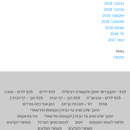
דצמבר 2018
נובמבר 2018
אוקטובר 2018
ספטמבר 2018
אוגוסט 2018
יולי 2018
ינואר 2017
Meta
התחבר
929 – תקנון דיוור שיווקי ותקשורת דיגיטלית
929 ילדים
929 ילדים – חנוכה
929 ילדים – טו בשב"ט
929 תנך – דף הבית
929 תנך – דף הבית 2
אודות
דור – תוכניות קריאה
המן ועוד כמה צוררים
התנך שלנו מגיע עד הבית | הקמפוס הוירטואלי
התנך שלנו מגיע עד הבית | הקמפוס הוירטואלי
ויהי פודאקסט
חלופה לעמוד הקמפוס
יוטיוב
לצמוח מתוך הערפל
מאחורי הקלעים
מאחורי הקלעים
מאחורי הקלעים