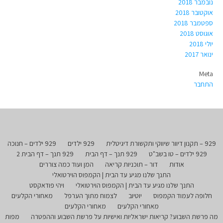
נובמבר 2018
אוקטובר 2018
ספטמבר 2018
אוגוסט 2018
יולי 2018
ינואר 2017
Meta
התחבר
929 – תקנון דיוור שיווקי ותקשורת דיגיטלית
929 ילדים
929 ילדים – חנוכה
929 ילדים – טו בשב"ט
929 תנך – דף הבית
929 תנך – דף הבית 2
אודות
דור – תוכניות קריאה
המן ועוד כמה צוררים
התנך שלנו מגיע עד הבית | הקמפוס הוירטואלי
התנך שלנו מגיע עד הבית | הקמפוס הוירטואלי
ויהי פודאקסט
חלופה לעמוד הקמפוס
יוטיוב
לצמוח מתוך הערפל
מאחורי הקלעים
מאחורי הקלעים
מאחורי הקלעים
מה פרשת השבוע? קריאות ישראליות ואישיות על פרשת השבוע וההפטרה
מפות