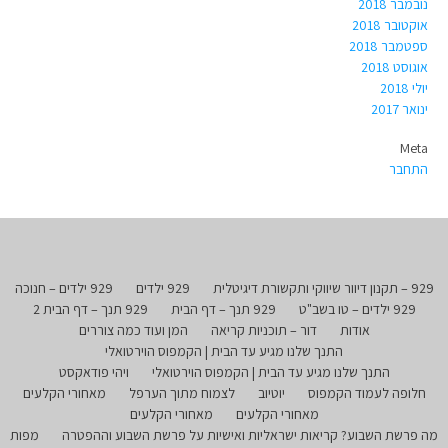
נובמבר 2018
אוקטובר 2018
ספטמבר 2018
אוגוסט 2018
יולי 2018
ינואר 2017
Meta
התחבר
929 – תקנון דיוור שיווקי ותקשורת דיגיטלית
929 ילדים
929 ילדים – חנוכה
929 ילדים – טו בשב"ט
929 תנך – דף הבית
929 תנך – דף הבית 2
אודות
דור – תוכניות קריאה
המן ועוד כמה צוררים
התנך שלנו מגיע עד הבית | הקמפוס הוירטואלי
התנך שלנו מגיע עד הבית | הקמפוס הוירטואלי
ויהי פודאקסט
חלופה לעמוד הקמפוס
יוטיוב
לצמוח מתוך הערפל
מאחורי הקלעים
מאחורי הקלעים
מאחורי הקלעים
מה פרשת השבוע? קריאות ישראליות ואישיות על פרשת השבוע וההפטרה
מפות