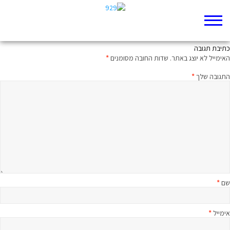
מה בין נביא עממי, משיח, נביא קלאסי ומשורר?
כתיבת תגובה
האימייל לא יוצג באתר.
שדות החובה מסומנים
*
התגובה שלך
*
שם
*
אימייל
*