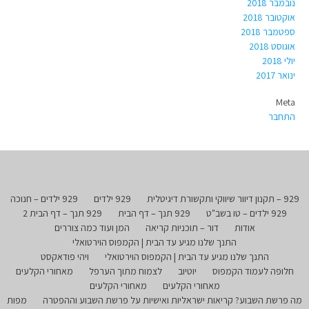
נובמבר 2018
אוקטובר 2018
ספטמבר 2018
אוגוסט 2018
יולי 2018
ינואר 2017
Meta
התחבר
929 – תקנון דיוור שיווקי ותקשורת דיגיטלית
929 ילדים
929 ילדים – חנוכה
929 ילדים – טו בשב"ט
929 תנך – דף הבית
929 תנך – דף הבית 2
אודות
דור – תוכניות קריאה
המן ועוד כמה צוררים
התנך שלנו מגיע עד הבית | הקמפוס הוירטואלי
התנך שלנו מגיע עד הבית | הקמפוס הוירטואלי
ויהי פודאקסט
חלופה לעמוד הקמפוס
יוטיוב
לצמוח מתוך הערפל
מאחורי הקלעים
מאחורי הקלעים
מאחורי הקלעים
מה פרשת השבוע? קריאות ישראליות ואישיות על פרשת השבוע וההפטרה
מפות