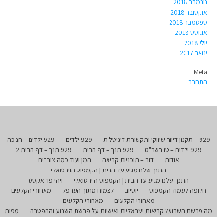
נובמבר 2018
אוקטובר 2018
ספטמבר 2018
אוגוסט 2018
יולי 2018
ינואר 2017
Meta
התחבר
929 – תקנון דיוור שיווקי ותקשורת דיגיטלית
929 ילדים
929 ילדים – חנוכה
929 ילדים – טו בשב"ט
929 תנך – דף הבית
929 תנך – דף הבית 2
אודות
דור – תוכניות קריאה
המן ועוד כמה צוררים
התנך שלנו מגיע עד הבית | הקמפוס הוירטואלי
התנך שלנו מגיע עד הבית | הקמפוס הוירטואלי
ויהי פודאקסט
חלופה לעמוד הקמפוס
יוטיוב
לצמוח מתוך הערפל
מאחורי הקלעים
מאחורי הקלעים
מאחורי הקלעים
מה פרשת השבוע? קריאות ישראליות ואישיות על פרשת השבוע וההפטרה
מפות