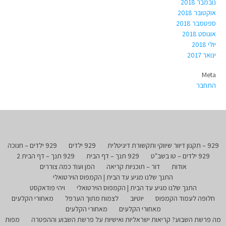
נובמבר 2018
אוקטובר 2018
ספטמבר 2018
אוגוסט 2018
יולי 2018
ינואר 2017
Meta
התחבר
929 – תקנון דיוור שיווקי ותקשורת דיגיטלית
929 ילדים
929 ילדים – חנוכה
929 ילדים – טו בשב"ט
929 תנך – דף הבית
929 תנך – דף הבית 2
אודות
דור – תוכניות קריאה
המן ועוד כמה צוררים
התנך שלנו מגיע עד הבית | הקמפוס הוירטואלי
התנך שלנו מגיע עד הבית | הקמפוס הוירטואלי
ויהי פודאקסט
חלופה לעמוד הקמפוס
יוטיוב
לצמוח מתוך הערפל
מאחורי הקלעים
מאחורי הקלעים
מאחורי הקלעים
מה פרשת השבוע? קריאות ישראליות ואישיות על פרשת השבוע וההפטרה
מפות