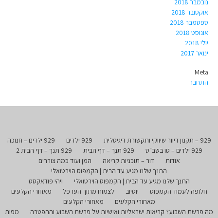
נובמבר 2018
אוקטובר 2018
ספטמבר 2018
אוגוסט 2018
יולי 2018
ינואר 2017
Meta
התחבר
929 – תקנון דיוור שיווקי ותקשורת דיגיטלית
929 ילדים
929 ילדים – חנוכה
929 ילדים – טו בשב"ט
929 תנך – דף הבית
929 תנך – דף הבית 2
אודות
דור – תוכניות קריאה
המן ועוד כמה צוררים
התנך שלנו מגיע עד הבית | הקמפוס הוירטואלי
התנך שלנו מגיע עד הבית | הקמפוס הוירטואלי
ויהי פודאקסט
חלופה לעמוד הקמפוס
יוטיוב
לצמוח מתוך הערפל
מאחורי הקלעים
מאחורי הקלעים
מאחורי הקלעים
מה פרשת השבוע? קריאות ישראליות ואישיות על פרשת השבוע וההפטרה
מפות