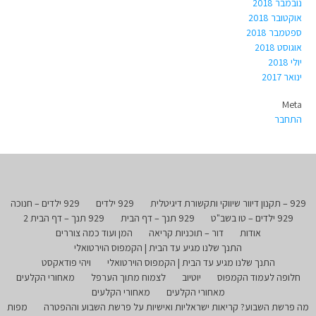
נובמבר 2018
אוקטובר 2018
ספטמבר 2018
אוגוסט 2018
יולי 2018
ינואר 2017
Meta
התחבר
929 – תקנון דיוור שיווקי ותקשורת דיגיטלית
929 ילדים
929 ילדים – חנוכה
929 ילדים – טו בשב"ט
929 תנך – דף הבית
929 תנך – דף הבית 2
אודות
דור – תוכניות קריאה
המן ועוד כמה צוררים
התנך שלנו מגיע עד הבית | הקמפוס הוירטואלי
התנך שלנו מגיע עד הבית | הקמפוס הוירטואלי
ויהי פודאקסט
חלופה לעמוד הקמפוס
יוטיוב
לצמוח מתוך הערפל
מאחורי הקלעים
מאחורי הקלעים
מאחורי הקלעים
מה פרשת השבוע? קריאות ישראליות ואישיות על פרשת השבוע וההפטרה
מפות