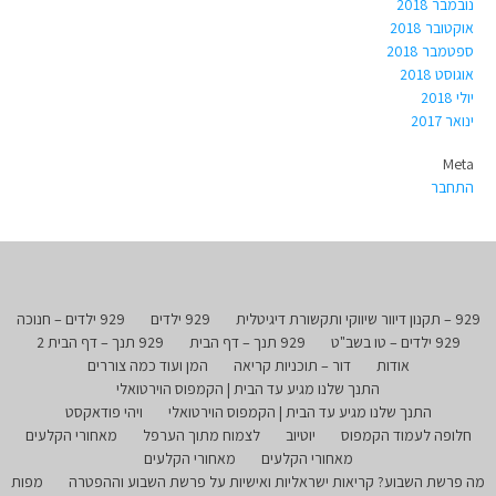
נובמבר 2018
אוקטובר 2018
ספטמבר 2018
אוגוסט 2018
יולי 2018
ינואר 2017
Meta
התחבר
929 – תקנון דיוור שיווקי ותקשורת דיגיטלית
929 ילדים
929 ילדים – חנוכה
929 ילדים – טו בשב"ט
929 תנך – דף הבית
929 תנך – דף הבית 2
אודות
דור – תוכניות קריאה
המן ועוד כמה צוררים
התנך שלנו מגיע עד הבית | הקמפוס הוירטואלי
התנך שלנו מגיע עד הבית | הקמפוס הוירטואלי
ויהי פודאקסט
חלופה לעמוד הקמפוס
יוטיוב
לצמוח מתוך הערפל
מאחורי הקלעים
מאחורי הקלעים
מאחורי הקלעים
מה פרשת השבוע? קריאות ישראליות ואישיות על פרשת השבוע וההפטרה
מפות