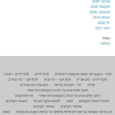
נובמבר 2018
אוקטובר 2018
ספטמבר 2018
אוגוסט 2018
יולי 2018
ינואר 2017
Meta
התחבר
929 – תקנון דיוור שיווקי ותקשורת דיגיטלית
929 ילדים
929 ילדים – חנוכה
929 ילדים – טו בשב"ט
929 תנך – דף הבית
929 תנך – דף הבית 2
אודות
דור – תוכניות קריאה
המן ועוד כמה צוררים
התנך שלנו מגיע עד הבית | הקמפוס הוירטואלי
התנך שלנו מגיע עד הבית | הקמפוס הוירטואלי
ויהי פודאקסט
חלופה לעמוד הקמפוס
יוטיוב
לצמוח מתוך הערפל
מאחורי הקלעים
מאחורי הקלעים
מאחורי הקלעים
מה פרשת השבוע? קריאות ישראליות ואישיות על פרשת השבוע וההפטרה
מפות