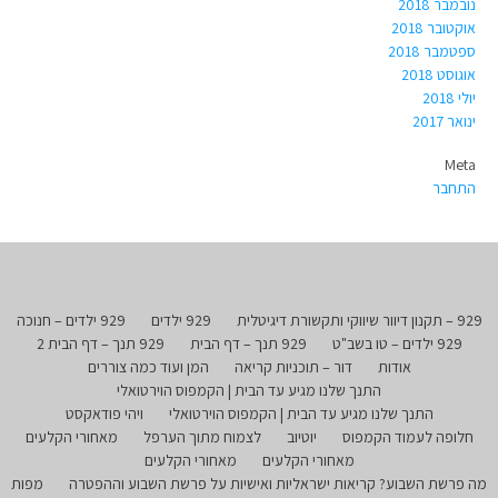
נובמבר 2018
אוקטובר 2018
ספטמבר 2018
אוגוסט 2018
יולי 2018
ינואר 2017
Meta
התחבר
929 – תקנון דיוור שיווקי ותקשורת דיגיטלית
929 ילדים
929 ילדים – חנוכה
929 ילדים – טו בשב"ט
929 תנך – דף הבית
929 תנך – דף הבית 2
אודות
דור – תוכניות קריאה
המן ועוד כמה צוררים
התנך שלנו מגיע עד הבית | הקמפוס הוירטואלי
התנך שלנו מגיע עד הבית | הקמפוס הוירטואלי
ויהי פודאקסט
חלופה לעמוד הקמפוס
יוטיוב
לצמוח מתוך הערפל
מאחורי הקלעים
מאחורי הקלעים
מאחורי הקלעים
מה פרשת השבוע? קריאות ישראליות ואישיות על פרשת השבוע וההפטרה
מפות