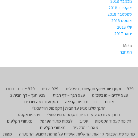
נובמבר 2018
אוקטובר 2018
ספטמבר 2018
אוגוסט 2018
יולי 2018
ינואר 2017
Meta
התחבר
929 – תקנון דיוור שיווקי ותקשורת דיגיטלית
929 ילדים
929 ילדים – חנוכה
929 ילדים – טו בשב"ט
929 תנך – דף הבית
929 תנך – דף הבית 2
אודות
דור – תוכניות קריאה
המן ועוד כמה צוררים
התנך שלנו מגיע עד הבית | הקמפוס הוירטואלי
התנך שלנו מגיע עד הבית | הקמפוס הוירטואלי
ויהי פודאקסט
חלופה לעמוד הקמפוס
יוטיוב
לצמוח מתוך הערפל
מאחורי הקלעים
מאחורי הקלעים
מאחורי הקלעים
מה פרשת השבוע? קריאות ישראליות ואישיות על פרשת השבוע וההפטרה
מפות