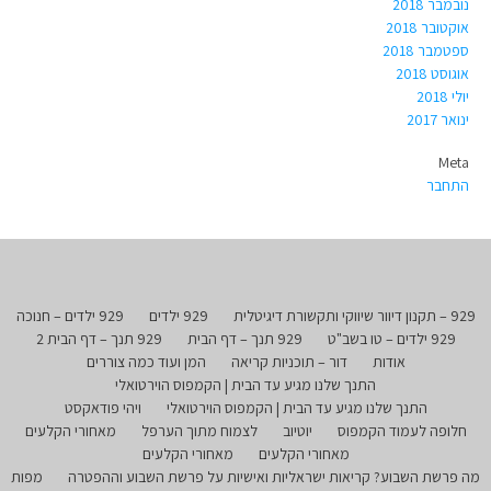
נובמבר 2018
אוקטובר 2018
ספטמבר 2018
אוגוסט 2018
יולי 2018
ינואר 2017
Meta
התחבר
929 – תקנון דיוור שיווקי ותקשורת דיגיטלית
929 ילדים
929 ילדים – חנוכה
929 ילדים – טו בשב"ט
929 תנך – דף הבית
929 תנך – דף הבית 2
אודות
דור – תוכניות קריאה
המן ועוד כמה צוררים
התנך שלנו מגיע עד הבית | הקמפוס הוירטואלי
התנך שלנו מגיע עד הבית | הקמפוס הוירטואלי
ויהי פודאקסט
חלופה לעמוד הקמפוס
יוטיוב
לצמוח מתוך הערפל
מאחורי הקלעים
מאחורי הקלעים
מאחורי הקלעים
מה פרשת השבוע? קריאות ישראליות ואישיות על פרשת השבוע וההפטרה
מפות