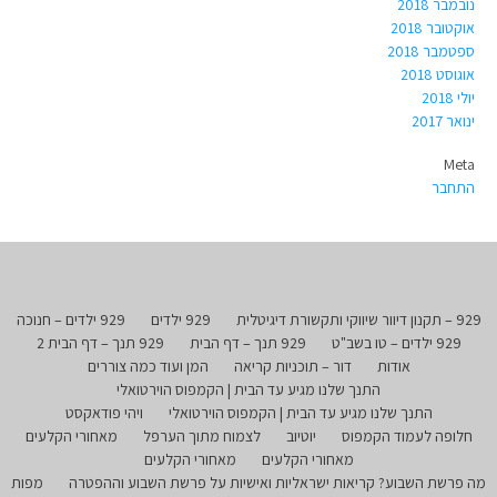
נובמבר 2018
אוקטובר 2018
ספטמבר 2018
אוגוסט 2018
יולי 2018
ינואר 2017
Meta
התחבר
929 – תקנון דיוור שיווקי ותקשורת דיגיטלית
929 ילדים
929 ילדים – חנוכה
929 ילדים – טו בשב"ט
929 תנך – דף הבית
929 תנך – דף הבית 2
אודות
דור – תוכניות קריאה
המן ועוד כמה צוררים
התנך שלנו מגיע עד הבית | הקמפוס הוירטואלי
התנך שלנו מגיע עד הבית | הקמפוס הוירטואלי
ויהי פודאקסט
חלופה לעמוד הקמפוס
יוטיוב
לצמוח מתוך הערפל
מאחורי הקלעים
מאחורי הקלעים
מאחורי הקלעים
מה פרשת השבוע? קריאות ישראליות ואישיות על פרשת השבוע וההפטרה
מפות