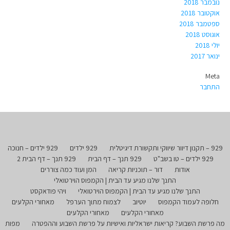
נובמבר 2018
אוקטובר 2018
ספטמבר 2018
אוגוסט 2018
יולי 2018
ינואר 2017
Meta
התחבר
929 – תקנון דיוור שיווקי ותקשורת דיגיטלית
929 ילדים
929 ילדים – חנוכה
929 ילדים – טו בשב"ט
929 תנך – דף הבית
929 תנך – דף הבית 2
אודות
דור – תוכניות קריאה
המן ועוד כמה צוררים
התנך שלנו מגיע עד הבית | הקמפוס הוירטואלי
התנך שלנו מגיע עד הבית | הקמפוס הוירטואלי
ויהי פודאקסט
חלופה לעמוד הקמפוס
יוטיוב
לצמוח מתוך הערפל
מאחורי הקלעים
מאחורי הקלעים
מאחורי הקלעים
מה פרשת השבוע? קריאות ישראליות ואישיות על פרשת השבוע וההפטרה
מפות