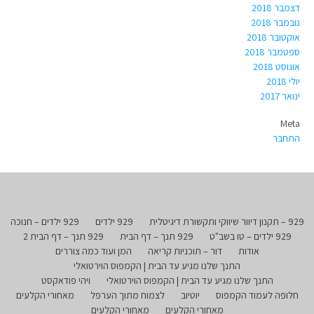
דצמבר 2018
נובמבר 2018
אוקטובר 2018
ספטמבר 2018
אוגוסט 2018
יולי 2018
ינואר 2017
Meta
התחבר
929 – תקנון דיוור שיווקי ותקשורת דיגיטלית
929 ילדים
929 ילדים – חנוכה
929 ילדים – טו בשב"ט
929 תנך – דף הבית
929 תנך – דף הבית 2
אודות
דור – תוכניות קריאה
המן ועוד כמה צוררים
התנך שלנו מגיע עד הבית | הקמפוס הוירטואלי
התנך שלנו מגיע עד הבית | הקמפוס הוירטואלי
ויהי פודאקסט
חלופה לעמוד הקמפוס
יוטיוב
לצמוח מתוך הערפל
מאחורי הקלעים
מאחורי הקלעים
מאחורי הקלעים