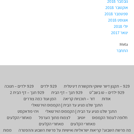
נובמבר 2018
אוקטובר 2018
ספטמבר 2018
אוגוסט 2018
יולי 2018
ינואר 2017
Meta
התחבר
929 – תקנון דיוור שיווקי ותקשורת דיגיטלית
929 ילדים
929 ילדים – חנוכה
929 ילדים – טו בשב"ט
929 תנך – דף הבית
929 תנך – דף הבית 2
אודות
דור – תוכניות קריאה
המן ועוד כמה צוררים
התנך שלנו מגיע עד הבית | הקמפוס הוירטואלי
התנך שלנו מגיע עד הבית | הקמפוס הוירטואלי
ויהי פודאקסט
חלופה לעמוד הקמפוס
יוטיוב
לצמוח מתוך הערפל
מאחורי הקלעים
מאחורי הקלעים
מאחורי הקלעים
מה פרשת השבוע? קריאות ישראליות ואישיות על פרשת השבוע וההפטרה
מפות