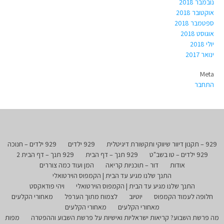
נובמבר 2018
אוקטובר 2018
ספטמבר 2018
אוגוסט 2018
יולי 2018
ינואר 2017
Meta
התחבר
929 – תקנון דיוור שיווקי ותקשורת דיגיטלית
929 ילדים
929 ילדים – חנוכה
929 ילדים – טו בשב"ט
929 תנך – דף הבית
929 תנך – דף הבית 2
אודות
דור – תוכניות קריאה
המן ועוד כמה צוררים
התנך שלנו מגיע עד הבית | הקמפוס הוירטואלי
התנך שלנו מגיע עד הבית | הקמפוס הוירטואלי
ויהי פודאקסט
חלופה לעמוד הקמפוס
יוטיוב
לצמוח מתוך הערפל
מאחורי הקלעים
מאחורי הקלעים
מאחורי הקלעים
מה פרשת השבוע? קריאות ישראליות ואישיות על פרשת השבוע וההפטרה
מפות