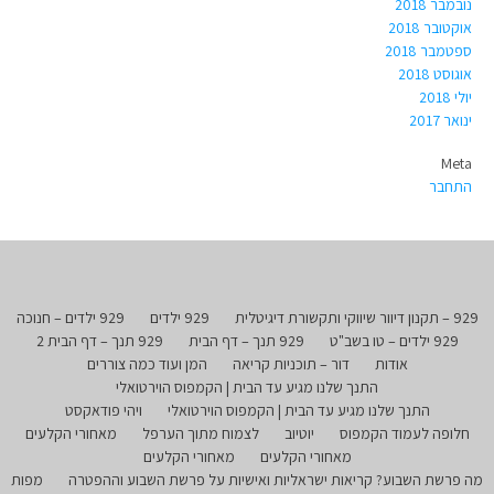
נובמבר 2018
אוקטובר 2018
ספטמבר 2018
אוגוסט 2018
יולי 2018
ינואר 2017
Meta
התחבר
929 – תקנון דיוור שיווקי ותקשורת דיגיטלית
929 ילדים
929 ילדים – חנוכה
929 ילדים – טו בשב"ט
929 תנך – דף הבית
929 תנך – דף הבית 2
אודות
דור – תוכניות קריאה
המן ועוד כמה צוררים
התנך שלנו מגיע עד הבית | הקמפוס הוירטואלי
התנך שלנו מגיע עד הבית | הקמפוס הוירטואלי
ויהי פודאקסט
חלופה לעמוד הקמפוס
יוטיוב
לצמוח מתוך הערפל
מאחורי הקלעים
מאחורי הקלעים
מאחורי הקלעים
מה פרשת השבוע? קריאות ישראליות ואישיות על פרשת השבוע וההפטרה
מפות