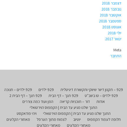
דצמבר 2018
נובמבר 2018
אוקטובר 2018
ספטמבר 2018
אוגוסט 2018
יולי 2018
ינואר 2017
Meta
התחבר
929 – תקנון דיוור שיווקי ותקשורת דיגיטלית
929 ילדים
929 ילדים – חנוכה
929 ילדים – טו בשב"ט
929 תנך – דף הבית
929 תנך – דף הבית 2
אודות
דור – תוכניות קריאה
המן ועוד כמה צוררים
התנך שלנו מגיע עד הבית | הקמפוס הוירטואלי
התנך שלנו מגיע עד הבית | הקמפוס הוירטואלי
ויהי פודאקסט
חלופה לעמוד הקמפוס
יוטיוב
לצמוח מתוך הערפל
מאחורי הקלעים
מאחורי הקלעים
מאחורי הקלעים