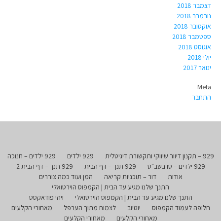
דצמבר 2018
נובמבר 2018
אוקטובר 2018
ספטמבר 2018
אוגוסט 2018
יולי 2018
ינואר 2017
Meta
התחבר
929 – תקנון דיוור שיווקי ותקשורת דיגיטלית
929 ילדים
929 ילדים – חנוכה
929 ילדים – טו בשב"ט
929 תנך – דף הבית
929 תנך – דף הבית 2
אודות
דור – תוכניות קריאה
המן ועוד כמה צוררים
התנך שלנו מגיע עד הבית | הקמפוס הוירטואלי
התנך שלנו מגיע עד הבית | הקמפוס הוירטואלי
ויהי פודאקסט
חלופה לעמוד הקמפוס
יוטיוב
לצמוח מתוך הערפל
מאחורי הקלעים
מאחורי הקלעים
מאחורי הקלעים