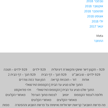
נובמבר 2018
אוקטובר 2018
ספטמבר 2018
אוגוסט 2018
יולי 2018
ינואר 2017
Meta
התחבר
929 – תקנון דיוור שיווקי ותקשורת דיגיטלית
929 ילדים
929 ילדים – חנוכה
929 ילדים – טו בשב"ט
929 תנך – דף הבית
929 תנך – דף הבית 2
אודות
דור – תוכניות קריאה
המן ועוד כמה צוררים
התנך שלנו מגיע עד הבית | הקמפוס הוירטואלי
התנך שלנו מגיע עד הבית | הקמפוס הוירטואלי
ויהי פודאקסט
חלופה לעמוד הקמפוס
יוטיוב
לצמוח מתוך הערפל
מאחורי הקלעים
מאחורי הקלעים
מאחורי הקלעים
מה פרשת השבוע? קריאות ישראליות ואישיות על פרשת השבוע וההפטרה
מפות