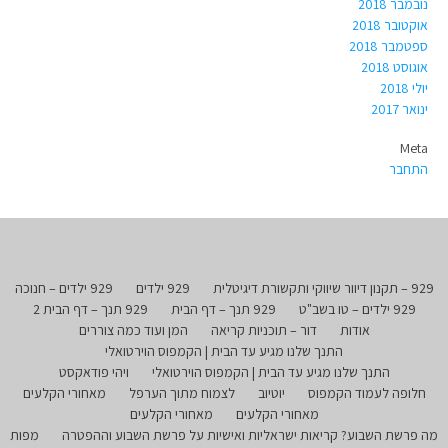
נובמבר 2018
אוקטובר 2018
ספטמבר 2018
אוגוסט 2018
יולי 2018
ינואר 2017
Meta
התחבר
929 – תקנון דיוור שיווקי ותקשורת דיגיטלית
929 ילדים
929 ילדים – חנוכה
929 ילדים – טו בשב"ט
929 תנך – דף הבית
929 תנך – דף הבית 2
אודות
דור – תוכניות קריאה
המן ועוד כמה צוררים
התנך שלנו מגיע עד הבית | הקמפוס הוירטואלי
התנך שלנו מגיע עד הבית | הקמפוס הוירטואלי
ויהי פודאקסט
חלופה לעמוד הקמפוס
יוטיוב
לצמוח מתוך הערפל
מאחורי הקלעים
מאחורי הקלעים
מאחורי הקלעים
מה פרשת השבוע? קריאות ישראליות ואישיות על פרשת השבוע וההפטרה
מפות