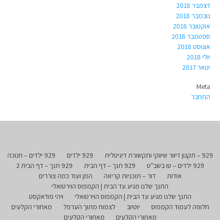
דצמבר 2018
נובמבר 2018
אוקטובר 2018
ספטמבר 2018
אוגוסט 2018
יולי 2018
ינואר 2017
Meta
התחבר
929 – תקנון דיוור שיווקי ותקשורת דיגיטלית
929 ילדים
929 ילדים – חנוכה
929 ילדים – טו בשב"ט
929 תנך – דף הבית
929 תנך – דף הבית 2
אודות
דור – תוכניות קריאה
המן ועוד כמה צוררים
התנך שלנו מגיע עד הבית | הקמפוס הוירטואלי
התנך שלנו מגיע עד הבית | הקמפוס הוירטואלי
ויהי פודאקסט
חלופה לעמוד הקמפוס
יוטיוב
לצמוח מתוך הערפל
מאחורי הקלעים
מאחורי הקלעים
מאחורי הקלעים