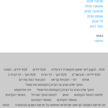
נובמבר 2018
אוקטובר 2018
ספטמבר 2018
אוגוסט 2018
יולי 2018
ינואר 2017
Meta
התחבר
929 – תקנון דיוור שיווקי ותקשורת דיגיטלית
929 ילדים
929 ילדים – חנוכה
929 ילדים – טו בשב"ט
929 תנך – דף הבית
929 תנך – דף הבית 2
אודות
דור – תוכניות קריאה
המן ועוד כמה צוררים
התנך שלנו מגיע עד הבית | הקמפוס הוירטואלי
התנך שלנו מגיע עד הבית | הקמפוס הוירטואלי
ויהי פודאקסט
חלופה לעמוד הקמפוס
יוטיוב
לצמוח מתוך הערפל
מאחורי הקלעים
מאחורי הקלעים
מאחורי הקלעים
מה פרשת השבוע? קריאות ישראליות ואישיות על פרשת השבוע וההפטרה
מפות