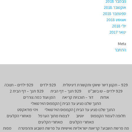
נובמבר 2018
אוקטובר 2018
ספטמבר 2018
אוגוסט 2018
יולי 2018
ינואר 2017
Meta
התחבר
929 – תקנון דיוור שיווקי ותקשורת דיגיטלית
929 ילדים
929 ילדים – חנוכה
929 ילדים – טו בשב"ט
929 תנך – דף הבית
929 תנך – דף הבית 2
אודות
דור – תוכניות קריאה
המן ועוד כמה צוררים
התנך שלנו מגיע עד הבית | הקמפוס הוירטואלי
התנך שלנו מגיע עד הבית | הקמפוס הוירטואלי
ויהי פודאקסט
חלופה לעמוד הקמפוס
יוטיוב
לצמוח מתוך הערפל
מאחורי הקלעים
מאחורי הקלעים
מאחורי הקלעים
מה פרשת השבוע? קריאות ישראליות ואישיות על פרשת השבוע וההפטרה
מפות