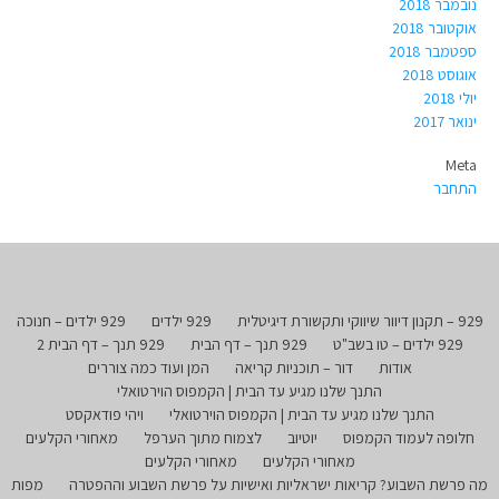
נובמבר 2018
אוקטובר 2018
ספטמבר 2018
אוגוסט 2018
יולי 2018
ינואר 2017
Meta
התחבר
929 – תקנון דיוור שיווקי ותקשורת דיגיטלית
929 ילדים
929 ילדים – חנוכה
929 ילדים – טו בשב"ט
929 תנך – דף הבית
929 תנך – דף הבית 2
אודות
דור – תוכניות קריאה
המן ועוד כמה צוררים
התנך שלנו מגיע עד הבית | הקמפוס הוירטואלי
התנך שלנו מגיע עד הבית | הקמפוס הוירטואלי
ויהי פודאקסט
חלופה לעמוד הקמפוס
יוטיוב
לצמוח מתוך הערפל
מאחורי הקלעים
מאחורי הקלעים
מאחורי הקלעים
מה פרשת השבוע? קריאות ישראליות ואישיות על פרשת השבוע וההפטרה
מפות