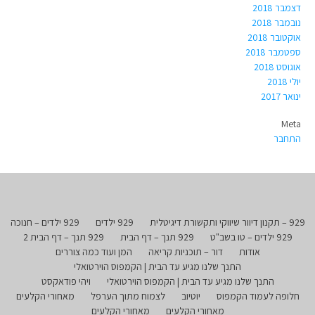
דצמבר 2018
נובמבר 2018
אוקטובר 2018
ספטמבר 2018
אוגוסט 2018
יולי 2018
ינואר 2017
Meta
התחבר
929 – תקנון דיוור שיווקי ותקשורת דיגיטלית
929 ילדים
929 ילדים – חנוכה
929 ילדים – טו בשב"ט
929 תנך – דף הבית
929 תנך – דף הבית 2
אודות
דור – תוכניות קריאה
המן ועוד כמה צוררים
התנך שלנו מגיע עד הבית | הקמפוס הוירטואלי
התנך שלנו מגיע עד הבית | הקמפוס הוירטואלי
ויהי פודאקסט
חלופה לעמוד הקמפוס
יוטיוב
לצמוח מתוך הערפל
מאחורי הקלעים
מאחורי הקלעים
מאחורי הקלעים