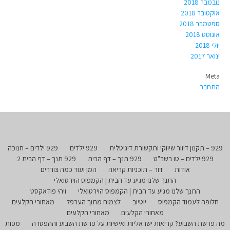
נובמבר 2018
אוקטובר 2018
ספטמבר 2018
אוגוסט 2018
יולי 2018
ינואר 2017
Meta
התחבר
929 – תקנון דיוור שיווקי ותקשורת דיגיטלית
929 ילדים
929 ילדים – חנוכה
929 ילדים – טו בשב"ט
929 תנך – דף הבית
929 תנך – דף הבית 2
אודות
דור – תוכניות קריאה
המן ועוד כמה צוררים
התנך שלנו מגיע עד הבית | הקמפוס הוירטואלי
התנך שלנו מגיע עד הבית | הקמפוס הוירטואלי
ויהי פודאקסט
חלופה לעמוד הקמפוס
יוטיוב
לצמוח מתוך הערפל
מאחורי הקלעים
מאחורי הקלעים
מאחורי הקלעים
מה פרשת השבוע? קריאות ישראליות ואישיות על פרשת השבוע וההפטרה
מפות