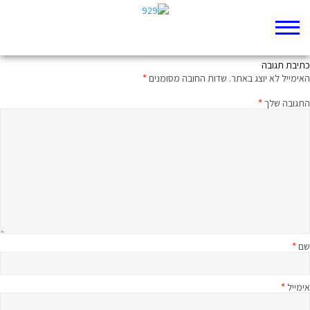
לֶאֱהוֹב כְּבוֹד כְּלִימָתִי הַדּוֹמֶמֶת
כתיבת תגובה
האימייל לא יוצג באתר.
שדות החובה מסומנים
*
התגובה שלך
*
שם
*
אימייל
*