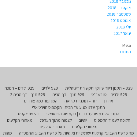
נובמבר 2018
אוקטובר 2018
ספטמבר 2018
אוגוסט 2018
יולי 2018
ינואר 2017
Meta
התחבר
929 – תקנון דיוור שיווקי ותקשורת דיגיטלית
929 ילדים
929 ילדים – חנוכה
929 ילדים – טו בשב"ט
929 תנך – דף הבית
929 תנך – דף הבית 2
אודות
דור – תוכניות קריאה
המן ועוד כמה צוררים
התנך שלנו מגיע עד הבית | הקמפוס הוירטואלי
התנך שלנו מגיע עד הבית | הקמפוס הוירטואלי
ויהי פודאקסט
חלופה לעמוד הקמפוס
יוטיוב
לצמוח מתוך הערפל
מאחורי הקלעים
מאחורי הקלעים
מאחורי הקלעים
מה פרשת השבוע? קריאות ישראליות ואישיות על פרשת השבוע וההפטרה
מפות