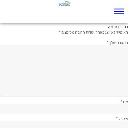
לְךָ אֶזְבַּח זֶבַח תּוֹדָה
כתיבת תגובה
האימייל לא יוצג באתר.
שדות החובה מסומנים
*
התגובה שלך
*
שם
*
אימייל
*