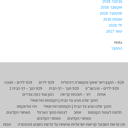
נובמבר 2018
אוקטובר 2018
ספטמבר 2018
אוגוסט 2018
יולי 2018
ינואר 2017
Meta
התחבר
929 – תקנון דיוור שיווקי ותקשורת דיגיטלית
929 ילדים
929 ילדים – חנוכה
929 ילדים – טו בשב"ט
929 תנך – דף הבית
929 תנך – דף הבית 2
אודות
דור – תוכניות קריאה
המן ועוד כמה צוררים
התנך שלנו מגיע עד הבית | הקמפוס הוירטואלי
התנך שלנו מגיע עד הבית | הקמפוס הוירטואלי
ויהי פודאקסט
חלופה לעמוד הקמפוס
יוטיוב
לצמוח מתוך הערפל
מאחורי הקלעים
מאחורי הקלעים
מאחורי הקלעים
מה פרשת השבוע? קריאות ישראליות ואישיות על פרשת השבוע וההפטרה
מפות