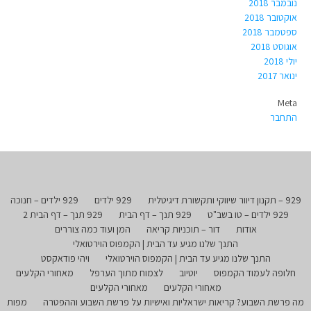
נובמבר 2018
אוקטובר 2018
ספטמבר 2018
אוגוסט 2018
יולי 2018
ינואר 2017
Meta
התחבר
929 – תקנון דיוור שיווקי ותקשורת דיגיטלית
929 ילדים
929 ילדים – חנוכה
929 ילדים – טו בשב"ט
929 תנך – דף הבית
929 תנך – דף הבית 2
אודות
דור – תוכניות קריאה
המן ועוד כמה צוררים
התנך שלנו מגיע עד הבית | הקמפוס הוירטואלי
התנך שלנו מגיע עד הבית | הקמפוס הוירטואלי
ויהי פודאקסט
חלופה לעמוד הקמפוס
יוטיוב
לצמוח מתוך הערפל
מאחורי הקלעים
מאחורי הקלעים
מאחורי הקלעים
מה פרשת השבוע? קריאות ישראליות ואישיות על פרשת השבוע וההפטרה
מפות