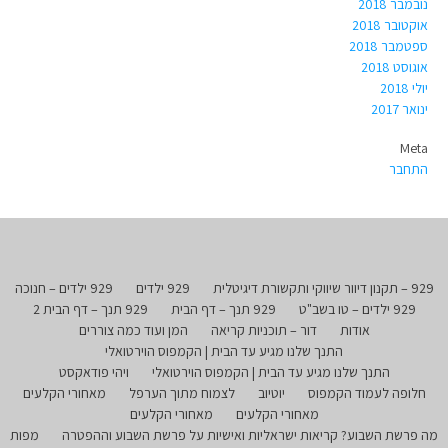
נובמבר 2018
אוקטובר 2018
ספטמבר 2018
אוגוסט 2018
יולי 2018
ינואר 2017
Meta
התחבר
929 – תקנון דיוור שיווקי ותקשורת דיגיטלית
929 ילדים
929 ילדים – חנוכה
929 ילדים – טו בשב"ט
929 תנך – דף הבית
929 תנך – דף הבית 2
אודות
דור – תוכניות קריאה
המן ועוד כמה צוררים
התנך שלנו מגיע עד הבית | הקמפוס הוירטואלי
התנך שלנו מגיע עד הבית | הקמפוס הוירטואלי
ויהי פודאקסט
חלופה לעמוד הקמפוס
יוטיוב
לצמוח מתוך הערפל
מאחורי הקלעים
מאחורי הקלעים
מאחורי הקלעים
מה פרשת השבוע? קריאות ישראליות ואישיות על פרשת השבוע וההפטרה
מפות