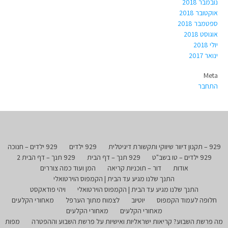
נובמבר 2018
אוקטובר 2018
ספטמבר 2018
אוגוסט 2018
יולי 2018
ינואר 2017
Meta
התחבר
929 – תקנון דיוור שיווקי ותקשורת דיגיטלית
929 ילדים
929 ילדים – חנוכה
929 ילדים – טו בשב"ט
929 תנך – דף הבית
929 תנך – דף הבית 2
אודות
דור – תוכניות קריאה
המן ועוד כמה צוררים
התנך שלנו מגיע עד הבית | הקמפוס הוירטואלי
התנך שלנו מגיע עד הבית | הקמפוס הוירטואלי
ויהי פודאקסט
חלופה לעמוד הקמפוס
יוטיוב
לצמוח מתוך הערפל
מאחורי הקלעים
מאחורי הקלעים
מאחורי הקלעים
מה פרשת השבוע? קריאות ישראליות ואישיות על פרשת השבוע וההפטרה
מפות