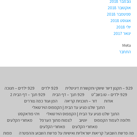
נובמבר 2018
אוקטובר 2018
ספטמבר 2018
אוגוסט 2018
יולי 2018
ינואר 2017
Meta
התחבר
929 – תקנון דיוור שיווקי ותקשורת דיגיטלית
929 ילדים
929 ילדים – חנוכה
929 ילדים – טו בשב"ט
929 תנך – דף הבית
929 תנך – דף הבית 2
אודות
דור – תוכניות קריאה
המן ועוד כמה צוררים
התנך שלנו מגיע עד הבית | הקמפוס הוירטואלי
התנך שלנו מגיע עד הבית | הקמפוס הוירטואלי
ויהי פודאקסט
חלופה לעמוד הקמפוס
יוטיוב
לצמוח מתוך הערפל
מאחורי הקלעים
מאחורי הקלעים
מאחורי הקלעים
מה פרשת השבוע? קריאות ישראליות ואישיות על פרשת השבוע וההפטרה
מפות