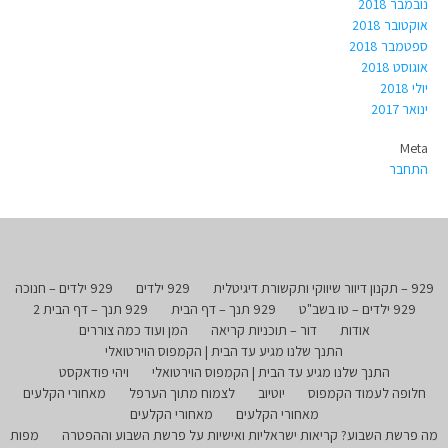
נובמבר 2018
אוקטובר 2018
ספטמבר 2018
אוגוסט 2018
יולי 2018
ינואר 2017
Meta
התחבר
929 – תקנון דיוור שיווקי ותקשורת דיגיטלית
929 ילדים
929 ילדים – חנוכה
929 ילדים – טו בשב"ט
929 תנך – דף הבית
929 תנך – דף הבית 2
אודות
דור – תוכניות קריאה
המן ועוד כמה צוררים
התנך שלנו מגיע עד הבית | הקמפוס הוירטואלי
התנך שלנו מגיע עד הבית | הקמפוס הוירטואלי
ויהי פודאקסט
חלופה לעמוד הקמפוס
יוטיוב
לצמוח מתוך הערפל
מאחורי הקלעים
מאחורי הקלעים
מאחורי הקלעים
מה פרשת השבוע? קריאות ישראליות ואישיות על פרשת השבוע וההפטרה
מפות